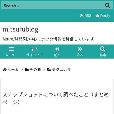
RSS
Feedly
mitsurublog
Azure/M365を中心にテック情報を発信しています
メニュー
サイドバー
前へ
次へ
検索
ホーム
>
その他
>
テクニカル
スナップショットについて調べたこと（まとめ
ページ）