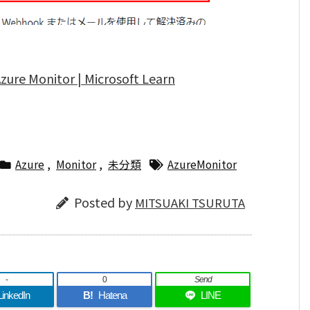
e Monitor | Microsoft Learn
Azure
,
Monitor
,
未分類
AzureMonitor
Posted by
MITSUAKI TSURUTA
-
0
Send
LinkedIn
B!
Hatena
LINE