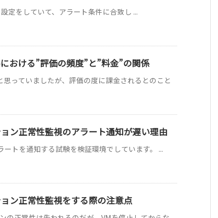
ールの設定をしていて、アラート条件に合致し ...
ルールにおける”評価の頻度”と”料金”の関係
と思っていましたが、評価の度に課金されるとのこと
プリケーション正常性監視のアラート通知が遅い理由
ラートを通知する試験を検証環境でしています。 ...
リケーション正常性監視をする際の注意点
の正常性は失われるのだが、VMを停止してからな ...