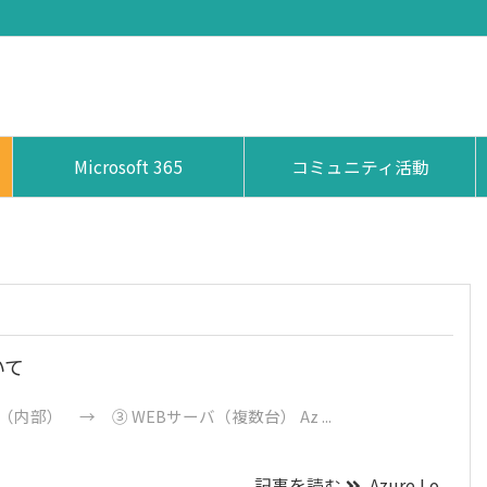
Microsoft 365
コミュニティ活動
ついて
（内部） → ③ WEBサーバ（複数台） Az ...
記事を読む
Azure Lo ...