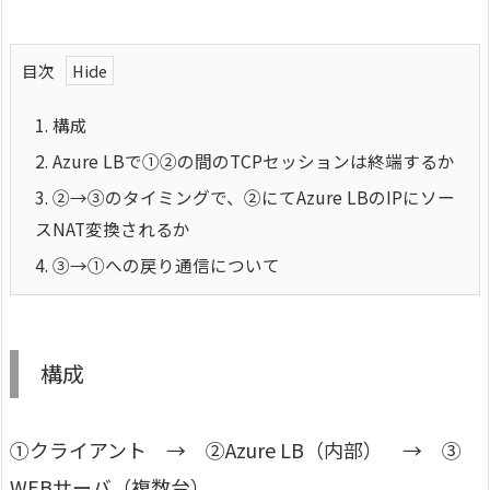
目次
1.
構成
2.
Azure LBで①②の間のTCPセッションは終端するか
3.
②→③のタイミングで、②にてAzure LBのIPにソー
スNAT変換されるか
4.
③→①への戻り通信について
構成
①クライアント → ②Azure LB（内部） → ③
WEBサーバ（複数台）