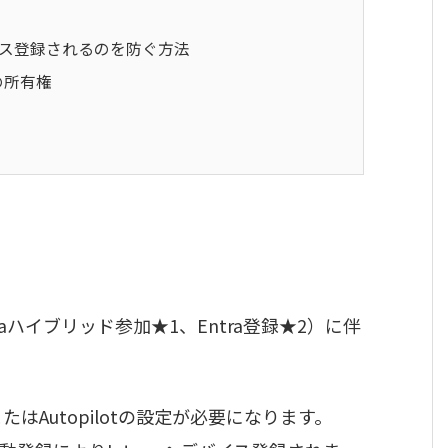
イス登録されるのを防ぐ方法
の所有権
traハイブリッド参加★1、Entra登録★2）に伴
またはAutopilotの設定が必要になります。