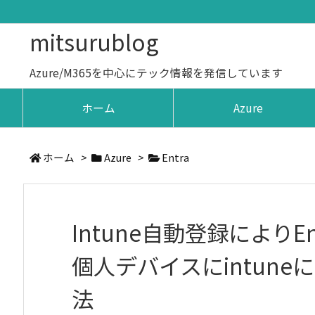
mitsurublog
Azure/M365を中心にテック情報を発信しています
ホーム
Azure
ホーム
>
Azure
>
Entra
Intune自動登録により
個人デバイスにintun
法