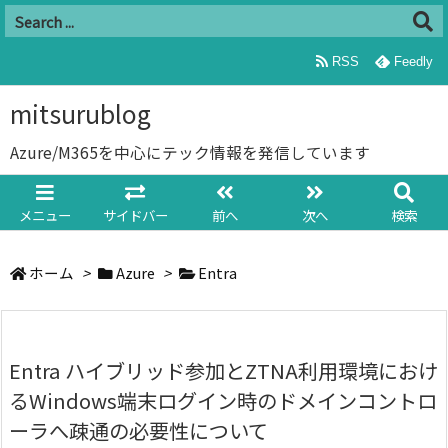
RSS
Feedly
mitsurublog
Azure/M365を中心にテック情報を発信しています
メニュー
サイドバー
前へ
次へ
検索
ホーム
>
Azure
>
Entra
Entra ハイブリッド参加とZTNA利用環境におけ
るWindows端末ログイン時のドメインコントロ
ーラへ疎通の必要性について