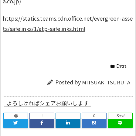
a.co.jp)
https://statics.teams.cdn.office.net/evergreen-asse
ts/safelinks/1/atp-safelinks.html
Entra
Posted by
MITSUAKI TSURUTA
よろしければシェアお願いします
!
-
0
Send
B!