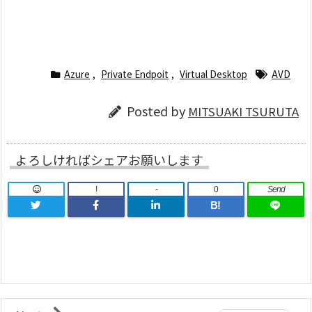
Azure
,
Private Endpoit
,
Virtual Desktop
AVD
Posted by
MITSUAKI TSURUTA
よろしければシェアお願いします
!
-
0
Send
B!